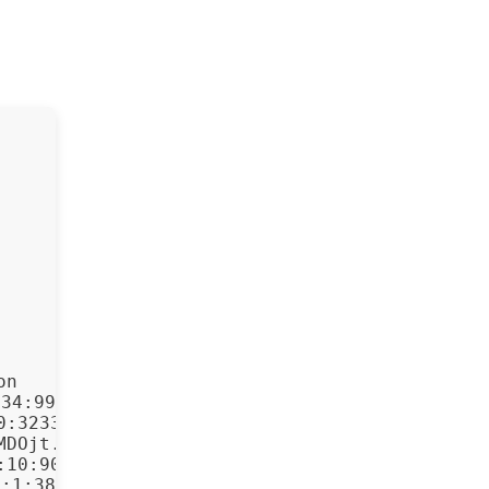
n

34:9969)

:3233)

DOjt.js:10:14840)

10:9010)

:1:3868)
