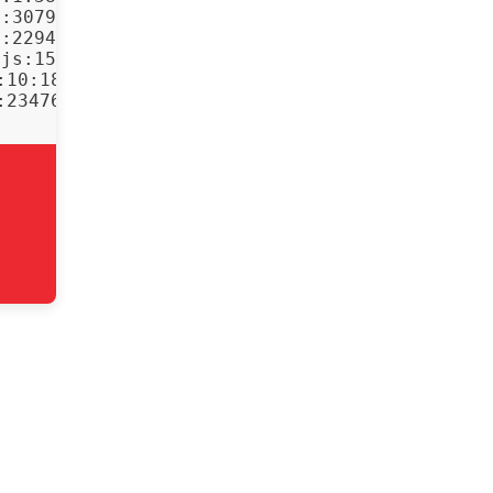
:30797)

:22943)

js:15:23023)

10:1808)

:23476)