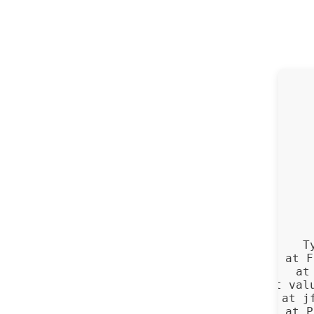
T
    at F
    at
    at Fg.get val
    at j
    at P