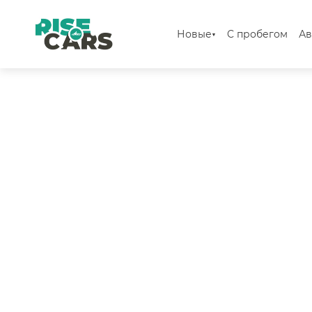
Новые
C пробегом
Ав
▼