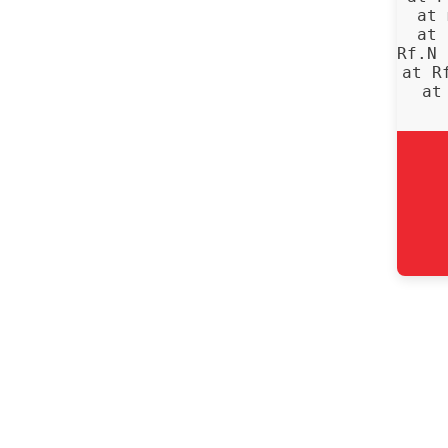
    at 
    at 
    at Rf.N 
    at R
    at